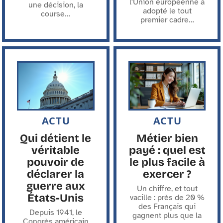
l'Union européenne a
une décision, la
adopté le tout
course
…
premier cadre
…
ACTU
ACTU
Qui détient le
Métier bien
véritable
payé : quel est
pouvoir de
le plus facile à
déclarer la
exercer ?
guerre aux
Un chiffre, et tout
États-Unis
vacille : près de 20 %
des Français qui
Depuis 1941, le
gagnent plus que la
Congrès américain