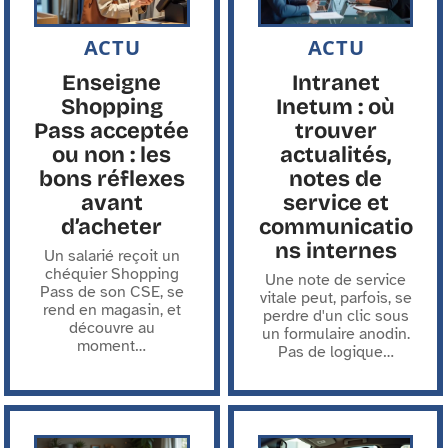
ACTU
ACTU
Enseigne
Intranet
Shopping
Inetum : où
Pass acceptée
trouver
ou non : les
actualités,
bons réflexes
notes de
avant
service et
d’acheter
communicatio
ns internes
Un salarié reçoit un
chéquier Shopping
Une note de service
Pass de son CSE, se
vitale peut, parfois, se
rend en magasin, et
perdre d'un clic sous
découvre au
un formulaire anodin.
moment
…
Pas de logique
…