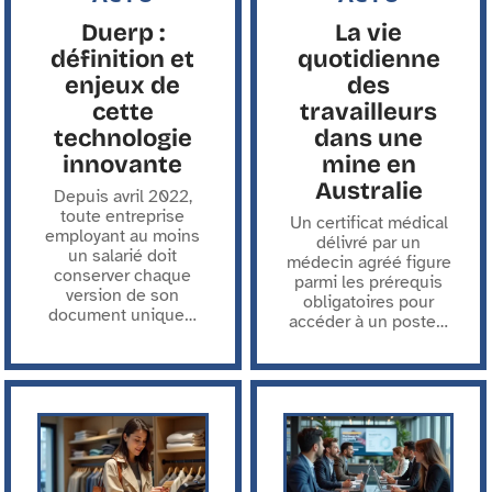
Duerp :
La vie
définition et
quotidienne
enjeux de
des
cette
travailleurs
technologie
dans une
innovante
mine en
Australie
Depuis avril 2022,
toute entreprise
Un certificat médical
employant au moins
délivré par un
un salarié doit
médecin agréé figure
conserver chaque
parmi les prérequis
version de son
obligatoires pour
document unique
…
accéder à un poste
…