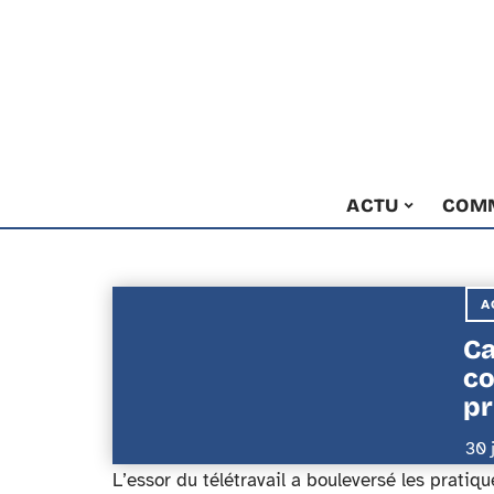
ACTU
COM
A
Ca
co
pr
30 
L’essor du télétravail a bouleversé les pratiqu