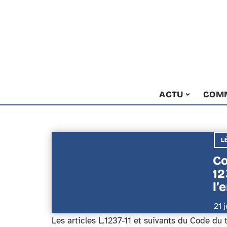
ACTU
COM
L
Co
12
l’
21 
Les articles L.1237-11 et suivants du Code du 