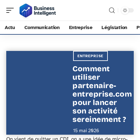
Actu
Communication
Entreprise
Législation
P
ENTREPRISE
Comment
utiliser
partenaire-
entreprise.com
pour lancer
son activité
sereinement ?
15 mai 2026
On vient de quitter un CDI, on a une idée de micro-