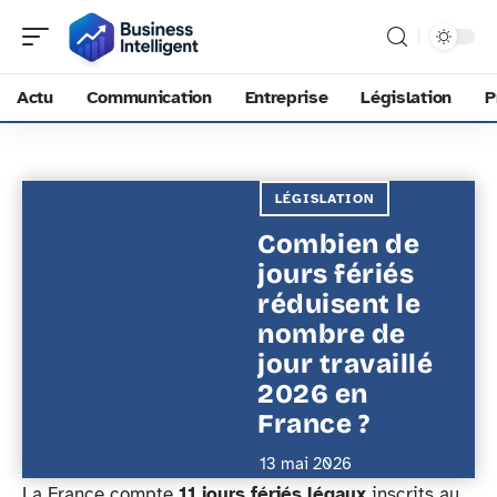
Actu
Communication
Entreprise
Législation
P
LÉGISLATION
Combien de
jours fériés
réduisent le
nombre de
jour travaillé
2026 en
France ?
13 mai 2026
La France compte
11 jours fériés légaux
inscrits au