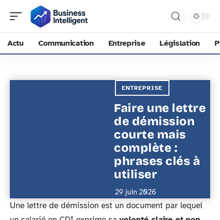
Actu
Communication
Entreprise
Législation
P
ENTREPRISE
Faire une lettre
de démission
courte mais
complète :
phrases clés à
utiliser
29 juin 2026
Une lettre de démission est un document par lequel
un salarié en CDI exprime sa
volonté claire et non