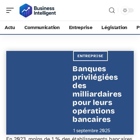
Actu
Communication
Entreprise
Législation
P
ENTREPRISE
Banques
privilégiées
des
milliardaires
pour leurs
opérations
bancaires
1 septembre 2025
En 2023, moins de 1 % des établissements bancaires